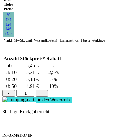
Höhe
Preis*
60
124
124
146
5,45 €
* inkl. MwSt., zzgl. Versandkosten!
Lieferzeit:
ca. 1 bis 2 Werktage
Anzahl
Stückpreis*
Rabatt
ab 1
5,45 €
-
ab 10
5,31 €
2,5%
ab 20
5,18 €
5%
ab 50
4,91 €
10%
-
+
in den Warenkorb
30 Tage Rückgaberecht
INFORMATIONEN