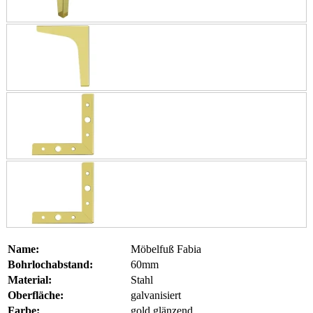
Name:
Möbelfuß Fabia
Bohrlochabstand:
60mm
Material:
Stahl
Oberfläche:
galvanisiert
Farbe:
gold glänzend