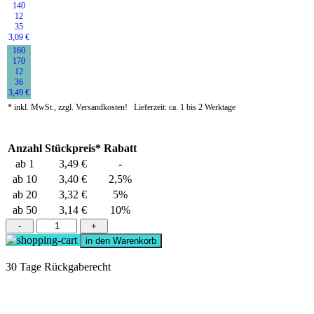
140
12
35
3,09 €
160
170
12
36
3,49 €
* inkl. MwSt., zzgl. Versandkosten!
Lieferzeit:
ca. 1 bis 2 Werktage
Anzahl
Stückpreis*
Rabatt
ab 1
3,49 €
-
ab 10
3,40 €
2,5%
ab 20
3,32 €
5%
ab 50
3,14 €
10%
-
+
in den Warenkorb
30 Tage Rückgaberecht